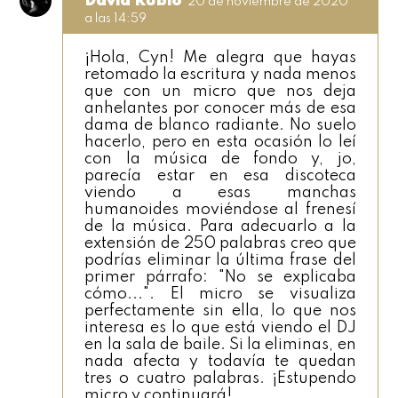
David Rubio
20 de noviembre de 2020
a las 14:59
¡Hola, Cyn! Me alegra que hayas
retomado la escritura y nada menos
que con un micro que nos deja
anhelantes por conocer más de esa
dama de blanco radiante. No suelo
hacerlo, pero en esta ocasión lo leí
con la música de fondo y, jo,
parecía estar en esa discoteca
viendo a esas manchas
humanoides moviéndose al frenesí
de la música. Para adecuarlo a la
extensión de 250 palabras creo que
podrías eliminar la última frase del
primer párrafo: "No se explicaba
cómo...". El micro se visualiza
perfectamente sin ella, lo que nos
interesa es lo que está viendo el DJ
en la sala de baile. Si la eliminas, en
nada afecta y todavía te quedan
tres o cuatro palabras. ¡Estupendo
micro y continuará!