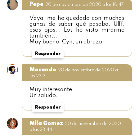
Pepe
20 de noviembre de 2020 a las 18:47
Vaya, me he quedado con muchas
ganas de saber qué pasaba. Ufff,
esos ojos... Los he visto mirarme
también...
Muy bueno, Cyn, un abrazo.
Responder
Macondo
20 de noviembre de 2020 a
las 23:31
Muy interesante.
Un saludo.
Responder
Mila Gomez
20 de noviembre de 2020
a las 23:44