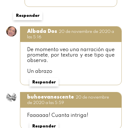
Responder
Albada Dos
20 de noviembre de 2020 a
las 5:16
De momento veo una narración que
promete, por textura y ese tipo que
observa.
Un abrazo
Responder
buhoevanescente
20 de noviembre
de 2020 a las 5:59
Faaaaaa! Cuanta intriga!
Responder