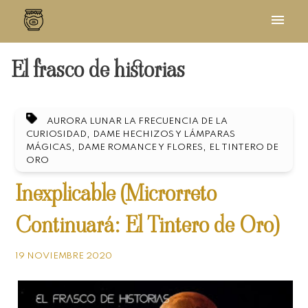
El frasco de historias
AURORA LUNAR LA FRECUENCIA DE LA
,
CURIOSIDAD
DAME HECHIZOS Y LÁMPARAS
,
,
MÁGICAS
DAME ROMANCE Y FLORES
EL TINTERO DE
ORO
Inexplicable (Microrreto
Continuará: El Tintero de Oro)
19 NOVIEMBRE 2020