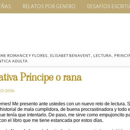
EÑAS
RELATOS POR GÉNERO
DESAFÍOS ESCRIT
,
,
,
ME ROMANCE Y FLORES
ELISABET BENAVENT
LECTURA
PRINCI
TICA ADULTA
iativa Príncipe o rana
RO 2016
rnes! Me presento ante ustedes con un nuevo reto de lectura. Sí
historial de mala cumplidora, de buena procrastinadora y todo 
que tenía que intentarlo. De paso, me sirve como empujoncito p
con el libro que me tiene estancada por estos días.