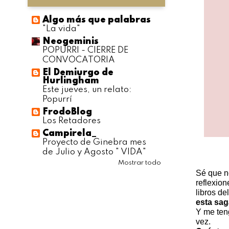
Algo más que palabras
"La vida"
Neogeminis
POPURRI - CIERRE DE
CONVOCATORIA
El Demiurgo de
Hurlingham
Este jueves, un relato:
Popurrí
FrodoBlog
Los Retadores
Campirela_
Proyecto de Ginebra mes
de Julio y Agosto " VIDA"
Mostrar todo
Sé que no
reflexion
libros d
esta sag
Y me ten
vez.