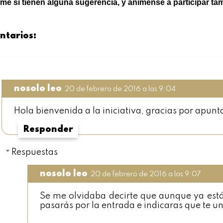
e si tienen alguna sugerencia, y anímense a participar ta
ntarios:
nosolo leo
20 de febrero de 2016 a las 9:04
Hola bienvenida a la iniciativa, gracias por apun
Responder
Respuestas
nosolo leo
20 de febrero de 2016 a las 9:07
Se me olvidaba decirte que aunque ya est
pasarás por la entrada e indicaras que te une