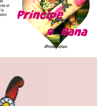
de
nte el
 la
iales