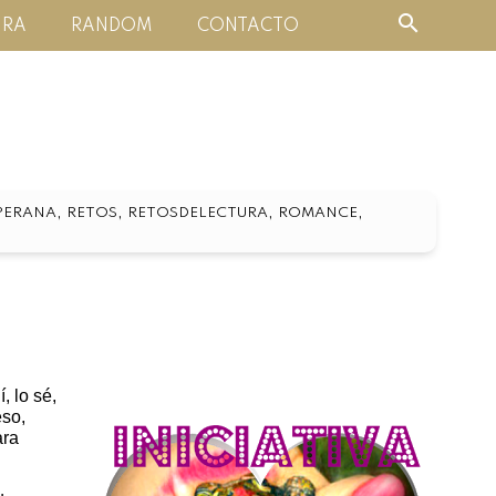
URA
RANDOM
CONTACTO
,
,
,
,
PERANA
RETOS
RETOSDELECTURA
ROMANCE
, lo sé,
eso,
ara