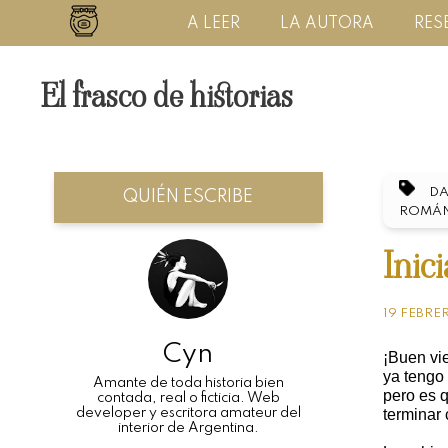
A LEER
LA AUTORA
RES
El frasco de historias
DA
QUIÉN ESCRIBE
ROMÁN
Inic
19 FEBRE
Cyn
¡Buen vie
ya tengo 
Amante de toda historia bien
pero es 
contada, real o ficticia. Web
developer y escritora amateur del
terminar 
interior de Argentina.