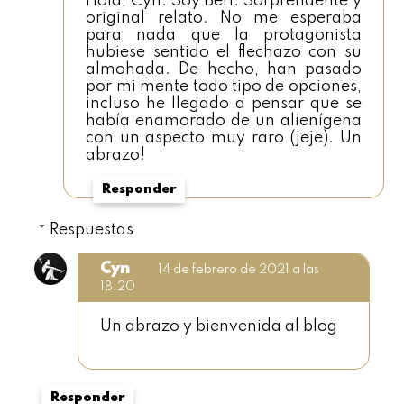
Hola, Cyn. Soy Beri. Sorprendente y
original relato. No me esperaba
para nada que la protagonista
hubiese sentido el flechazo con su
almohada. De hecho, han pasado
por mi mente todo tipo de opciones,
incluso he llegado a pensar que se
había enamorado de un alienígena
con un aspecto muy raro (jeje). Un
abrazo!
Responder
Respuestas
Cyn
14 de febrero de 2021 a las
18:20
Un abrazo y bienvenida al blog
Responder