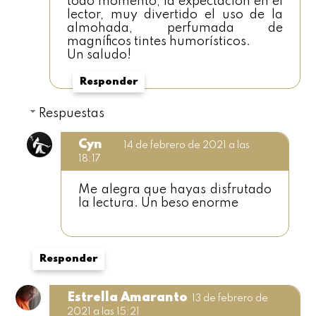
todo momento, la expectación en el
lector, muy divertido el uso de la
almohada, perfumada de
magníficos tintes humorísticos.
Un saludo!
Responder
Respuestas
Cyn
14 de febrero de 2021 a las
18:17
Me alegra que hayas disfrutado
la lectura. Un beso enorme
Responder
Estrella Amaranto
13 de febrero de
2021 a las 15:21