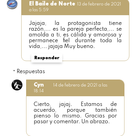
El Baile de Norte
13 de febrero de 2021
a las 5:59
Jajaja, la protagonista tiene
razón,... es la pareja perfecta,... se
amolda a ti, es cálida y amorosa y
permanece fiel durante toda la
vida,... jajaja Muy bueno.
Responder
Respuestas
Cyn
14 de febrero de 2021 a las
18:14
Cierto, jajaj. Estamos de
acuerdo, porque también
pienso lo mismo. Gracias por
pasar y comentar. Un abrazo.