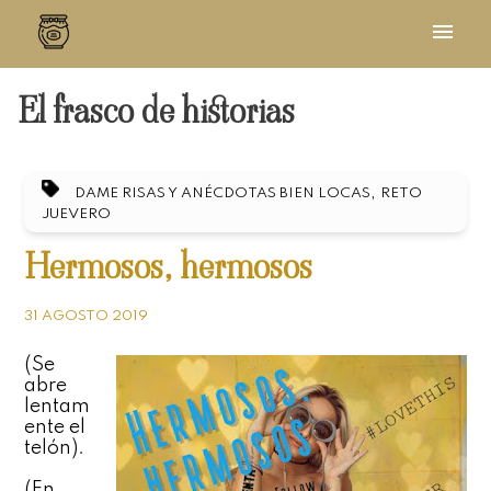
El frasco de historias
,
DAME RISAS Y ANÉCDOTAS BIEN LOCAS
RETO
JUEVERO
Hermosos, hermosos
31 AGOSTO 2019
(Se
abre
lentam
ente el
telón).
(En