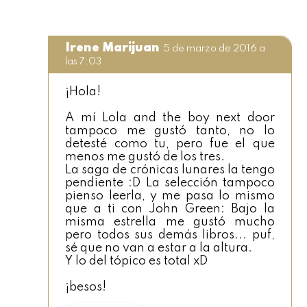
Irene Marijuan
5 de marzo de 2016 a
las 7:03
¡Hola!
A mí Lola and the boy next door
tampoco me gustó tanto, no lo
detesté como tu, pero fue el que
menos me gustó de los tres.
La saga de crónicas lunares la tengo
pendiente :D La selección tampoco
pienso leerla, y me pasa lo mismo
que a ti con John Green: Bajo la
misma estrella me gustó mucho
pero todos sus demás libros... puf,
sé que no van a estar a la altura.
Y lo del tópico es total xD
¡besos!