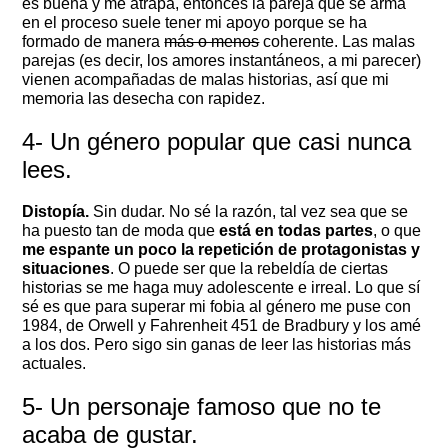
es buena y me atrapa, entonces la pareja que se arma
en el proceso suele tener mi apoyo porque se ha
formado de manera
más o menos
coherente. Las malas
parejas (es decir, los amores instantáneos, a mi parecer)
vienen acompañadas de malas historias, así que mi
memoria las desecha con rapidez.
4- Un género popular que casi nunca
lees.
Distopía.
Sin dudar. No sé la razón, tal vez sea que se
ha puesto tan de moda que
está en todas partes
, o que
me espante un poco la repetición de protagonistas y
situaciones
. O puede ser que la rebeldía de ciertas
historias se me haga muy adolescente e irreal. Lo que sí
sé es que para superar mi fobia al género me puse con
1984, de Orwell y Fahrenheit 451 de Bradbury y los amé
a los dos. Pero sigo sin ganas de leer las historias más
actuales.
5- Un personaje famoso que no te
acaba de gustar.