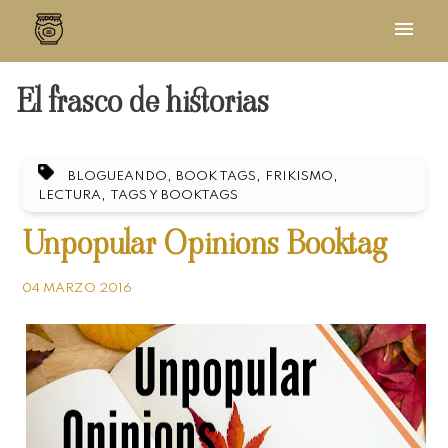
El frasco de historias
,
,
,
BLOGUEANDO
BOOK TAGS
FRIKISMO
,
LECTURA
TAGS Y BOOKTAGS
Unpopular Opinions Booktag
04 MARZO 2016