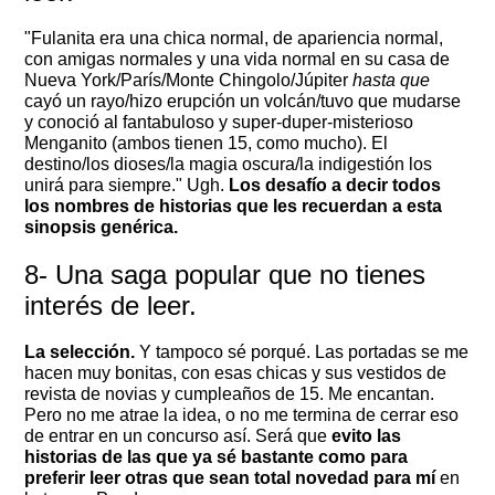
"Fulanita era una chica normal, de apariencia normal,
con amigas normales y una vida normal en su casa de
Nueva York/París/Monte Chingolo/Júpiter
hasta que
cayó un rayo/hizo erupción un volcán/tuvo que mudarse
y conoció al fantabuloso y super-duper-misterioso
Menganito (ambos tienen 15, como mucho). El
destino/los dioses/la magia oscura/la indigestión los
unirá para siempre." Ugh.
Los desafío a decir todos
los nombres de historias que les recuerdan a esta
sinopsis genérica.
8- Una saga popular que no tienes
interés de leer.
La selección.
Y tampoco sé porqué. Las portadas se me
hacen muy bonitas, con esas chicas y sus vestidos de
revista de novias y cumpleaños de 15. Me encantan.
Pero no me atrae la idea, o no me termina de cerrar eso
de entrar en un concurso así. Será que
evito las
historias de las que ya sé bastante como para
preferir leer otras que sean total novedad para mí
en