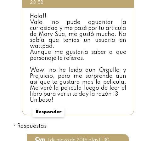
20:58
Hola!!
Vale, no pude aguantar la
curiosidad y me pasé por tu articulo
de Mary Sue, me gustó mucho. No
sabía que tenias un usuario en
wattpad.
Aunque me gustaria saber a que
personaje te refieres.
Wow, no he leido aun Orgullo y
Prejuicio, pero me sorprende aun
asi que te gustara mas la pelicula.
Me veré la pelicula luego de leer el
libro para ver si te doy la razón :3
Un beso!
Responder
Respuestas
Cyn
1 de mayo de 2016 a las 11:30