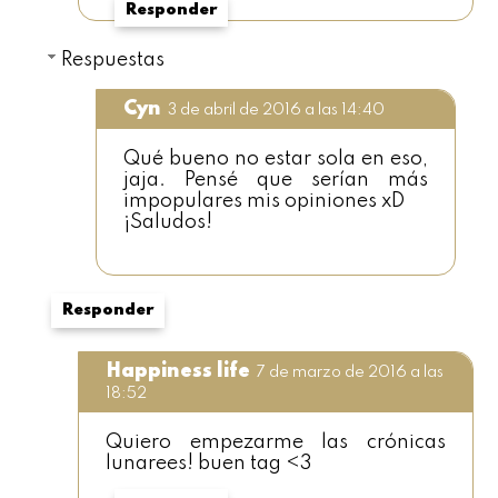
Responder
Respuestas
Cyn
3 de abril de 2016 a las 14:40
Qué bueno no estar sola en eso,
jaja. Pensé que serían más
impopulares mis opiniones xD
¡Saludos!
Responder
Happiness life
7 de marzo de 2016 a las
18:52
Quiero empezarme las crónicas
lunarees! buen tag <3