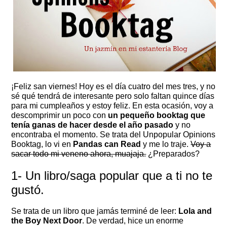
¡Feliz san viernes! Hoy es el día cuatro del mes tres, y no
sé qué tendrá de interesante pero solo faltan quince días
para mi cumpleaños y estoy feliz. En esta ocasión, voy a
descomprimir un poco con
un pequeño booktag que
tenía ganas de hacer desde el año pasado
y no
encontraba el momento. Se trata del Unpopular Opinions
Booktag, lo vi en
Pandas can Read
y me lo traje.
Voy a
sacar todo mi veneno ahora, muajaja.
¿Preparados?
1- Un libro/saga popular que a ti no te
gustó.
Se trata de un libro que jamás terminé de leer:
Lola and
the Boy Next Door
. De verdad, hice un enorme