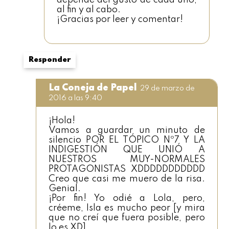
depende del gusto de cada uno,
al fin y al cabo.
¡Gracias por leer y comentar!
Responder
La Coneja de Papel
29 de marzo de
2016 a las 9:40
¡Hola!
Vamos a guardar un minuto de
silencio POR EL TÓPICO Nº7 Y LA
INDIGESTIÓN QUE UNIÓ A
NUESTROS MUY-NORMALES
PROTAGONISTAS XDDDDDDDDDDD
Creo que casi me muero de la risa.
Genial.
¡Por fin! Yo odié a Lola, pero,
créeme, Isla es mucho peor [y mira
que no creí que fuera posible, pero
lo es XD].