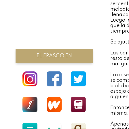
serpent
melodía
llenaba
Luego, 
que la 
siempre
Se ajus
Las bai
EL FRASCO EN
resto d
mal gus
Lo obse
se comp
bailaba
espejo 
alguien
Entonce
misma.
Apenas 