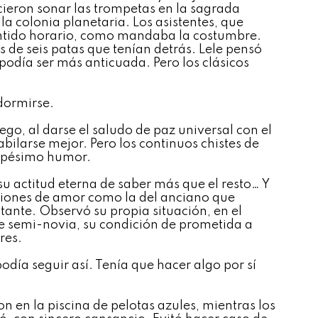
icieron sonar las trompetas en la sagrada
a colonia planetaria. Los asistentes, que
 sentido horario, como mandaba la costumbre.
os de seis patas que tenían detrás. Lele pensó
podía ser más anticuada. Pero los clásicos
 dormirse.
go, al darse el saludo de paz universal con el
abilarse mejor. Pero los continuos chistes de
e pésimo humor.
u actitud eterna de saber más que el resto… Y
ciones de amor como la del anciano que
stante. Observó su propia situación, en el
e semi-novia, su condición de prometida a
res.
día seguir así. Tenía que hacer algo por sí
n en la piscina de pelotas azules, mientras los