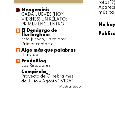
rotos"?
Apareci
Neogeminis
música 
CADA JUEVES (HOY
VIERNES) UN RELATO:
PRIMER ENCUENTRO
No hay
El Demiurgo de
Public
Hurlingham
Este jueves, un relato:
Primer contacto
Algo más que palabras
"La vida"
FrodoBlog
Los Retadores
Campirela_
Proyecto de Ginebra mes
de Julio y Agosto " VIDA"
Mostrar todo