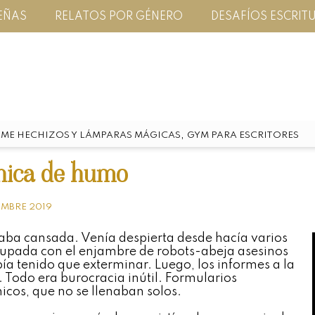
EÑAS
RELATOS POR GÉNERO
DESAFÍOS ESCRIT
,
ME HECHIZOS Y LÁMPARAS MÁGICAS
GYM PARA ESCRITORES
hica de humo
EMBRE 2019
taba cansada. Venía despierta desde hacía varios
cupada con el enjambre de robots-abeja asesinos
ía tenido que exterminar. Luego, los informes a la
. Todo era burocracia inútil. Formularios
nicos, que no se llenaban solos.