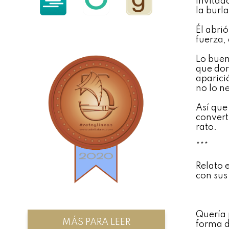
invitad
la burl
Él abrió
fuerza,
Lo buen
que dor
aparició
no lo n
Así que 
convert
rato.
***
Relato e
con sus
Quería 
MÁS PARA LEER
forma d