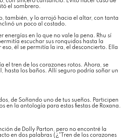
ró, con sincero cansancio. Evitó hacer caso de
uitó el sombrero.
, también, y lo arrojó hacia el altar, con tanta
inclinó un poco al costado.
 energías en lo que no vale la pena. Rhu sí
 permitía escuchar sus ronquidos hasta la
eso, él se permitía la ira, el desconcierto. Ella
ía el tren de los corazones rotos. Ahora, se
l, hasta los baños. Allí seguro podría soñar un
dos, de Soñando uno de tus sueños
. Participen
os en la antología para estas fiestas de Roxana.
nción de Dolly Parton, pero no encontré la
acto en dos palabras (¿"Tren de los corazones