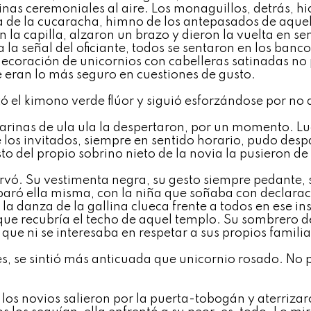
inas ceremoniales al aire. Los monaguillos, detrás, h
 de la cucaracha, himno de los antepasados de aquell
n la capilla, alzaron un brazo y dieron la vuelta en
a la señal del oficiante, todos se sentaron en los banc
decoración de unicornios con cabelleras satinadas no 
 eran lo más seguro en cuestiones de gusto.
tó el kimono verde flúor y siguió esforzándose por no
larinas de ula ula la despertaron, por un momento. Lue
e los invitados, siempre en sentido horario, pudo desp
to del propio sobrino nieto de la novia la pusieron d
rvó. Su vestimenta negra, su gesto siempre pedante, s
aró ella misma, con la niña que soñaba con declara
 la danza de la gallina clueca frente a todos en ese in
que recubría el techo de aquel templo. Su sombrero d
 que ni se interesaba en respetar a sus propios familia
s, se sintió más anticuada que unicornio rosado. No po
los novios salieron por la puerta-tobogán y aterrizaro