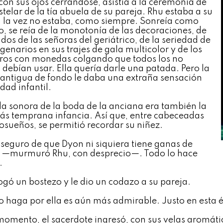
con sus ojos cerrándose, asistía a la ceremonia de
stelar de la tía abuela de su pareja. Rhu estaba a su
a la vez no estaba, como siempre. Sonreía como
o, se reía de la monotonía de las decoraciones, de
idos de las señoras del geriátrico, de la seriedad de
genarios en sus trajes de gala multicolor y de los
os con monedas colgando que todos los no
s debían usar. Ella quería darle una patada. Pero la
antigua de fondo le daba una extraña sensación
idad infantil.
a sonora de la boda de la anciana era también la
ás temprana infancia. Así que, entre cabeceadas
osueños, se permitió recordar su niñez.
seguro de que Dyon ni siquiera tiene ganas de
 —murmuró Rhu, con desprecio—. Todo lo hace
.
ogó un bostezo y le dio un codazo a su pareja.
 haga por ella es aún más admirable. Justo en esta
momento, el sacerdote ingresó, con sus velas aromátic