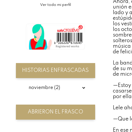
Ahora, 
Ver todo mi perfil
unión e
lado y 
estúpid
los vest
los octo
sombrer
soltero
música 
de felic
La band
de su m
HISTORIAS ENFRASCADAS
de micr
—Estoy 
casarse
por ella
Lele ah
ABRIERON EL FRASCO
—Que lo
En ese 