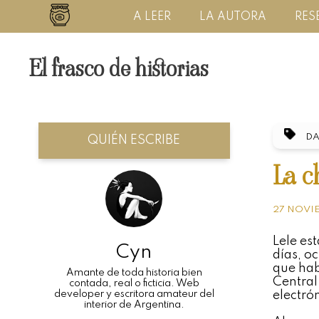
A LEER
LA AUTORA
RES
El frasco de historias
DA
QUIÉN ESCRIBE
La c
27 NOVI
Lele es
Cyn
días, o
que hab
Amante de toda historia bien
Central
contada, real o ficticia. Web
developer y escritora amateur del
electró
interior de Argentina.