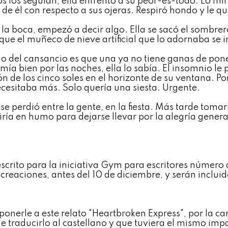
os los seguían, ella enfrentó a su peor-es-todo. Lo mi
a de él con respecto a sus ojeras. Respiró hondo y le q
 la boca, empezó a decir algo. Ella se sacó el sombrero
 que el muñeco de nieve artificial que lo adornaba se 
o del cansancio es que una ya no tiene ganas de poner
mía bien por las noches, ella lo sabía. El insomnio le
n de los cinco soles en el horizonte de su ventana. Por 
ecesitaba más. Solo quería una siesta. Urgente.
se perdió entre la gente, en la fiesta. Más tarde tomar
iría en humo para dejarse llevar por la alegría genera
scrito para la iniciativa
Gym para escritores número 
 creaciones, antes del 10 de diciembre, y serán incluid
ponerle a este relato "Heartbroken Express", por la ca
e traducirlo al castellano y que tuviera el mismo imp