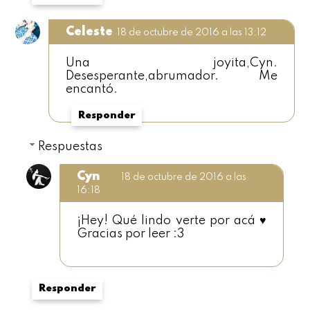
Celeste
18 de octubre de 2016 a las 13:12
Una joyita,Cyn.
Desesperante,abrumador. Me
encantó.
Responder
Respuestas
Cyn
18 de octubre de 2016 a las
16:18
¡Hey! Qué lindo verte por acá ♥
Gracias por leer :3
Responder