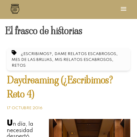
El frasco de historias
,
,
¿ESCRIBIMOS?
DAME RELATOS ESCABROSOS
,
,
MES DE LAS BRUJAS
MIS RELATOS ESCABROSOS
RETOS
Daydreaming (¿Escribimos?
Reto 4)
17 OCTUBRE 2016
U
n día, la
necesidad
despertó.