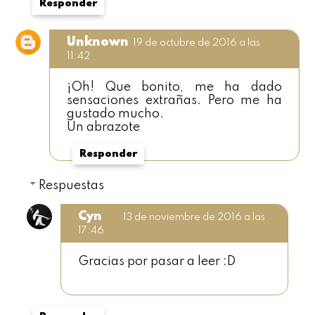
Responder
Unknown
19 de octubre de 2016 a las
11:42
¡Oh! Que bonito, me ha dado
sensaciones extrañas. Pero me ha
gustado mucho.
Un abrazote
Responder
Respuestas
Cyn
13 de noviembre de 2016 a las
17:46
Gracias por pasar a leer :D