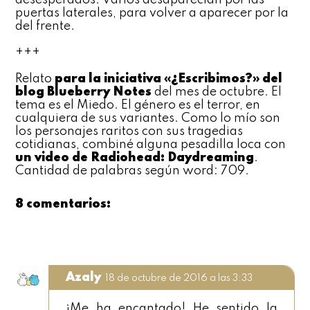
desesperados. Varios desaparecían por las
puertas laterales, para volver a aparecer por la
del frente.
+++
Relato
para la iniciativa «¿Escribimos?» del
blog Blueberry Notes
del mes de octubre. El
tema es el Miedo. El género es el terror, en
cualquiera de sus variantes. Como lo mío son
los personajes raritos con sus tragedias
cotidianas, combiné alguna pesadilla loca con
un video de Radiohead: Daydreaming
.
Cantidad de palabras según word: 709.
8 comentarios:
Azaly
18 de octubre de 2016 a las 3:33
¡Me ha encantado! He sentido la