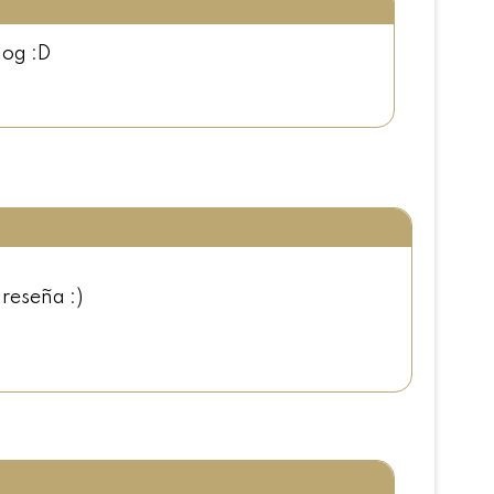
log :D
 reseña :)