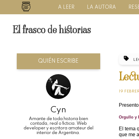
A LEER
LA AUTORA
RES
El frasco de historias
LE
QUIÉN ESCRIBE
Lect
19 FEBRE
Presento
Cyn
Orgullo y 
Amante de toda historia bien
contada, real o ficticia. Web
developer y escritora amateur del
El tema q
interior de Argentina.
que me a