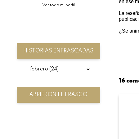
en ese m
Ver todo mi perfil
La reseña
publicaci
¿Se ani
HISTORIAS ENFRASCADAS
16 com
ABRIERON EL FRASCO