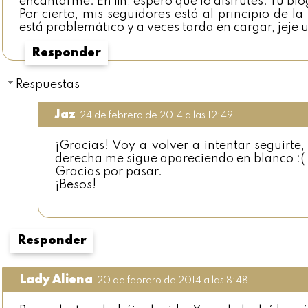
encantarme. En fin, espero que lo disfrutes. Tu bl
Por cierto, mis seguidores está al principio de la
está problemático y a veces tarda en cargar, jeje 
Responder
Respuestas
Jaz
24 de febrero de 2014 a las 12:49
¡Gracias! Voy a volver a intentar seguirte,
derecha me sigue apareciendo en blanco :(
Gracias por pasar.
¡Besos!
Responder
Lady Aliena
20 de febrero de 2014 a las 8:48