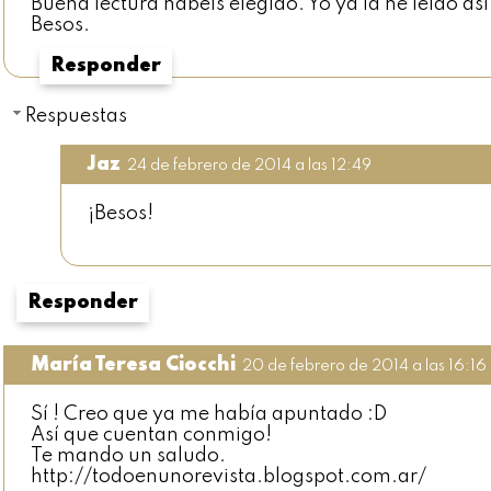
Buena lectura habéis elegido. Yo ya la he leído a
Besos.
Responder
Respuestas
Jaz
24 de febrero de 2014 a las 12:49
¡Besos!
Responder
María Teresa Ciocchi
20 de febrero de 2014 a las 16:16
Sí ! Creo que ya me había apuntado :D
Así que cuentan conmigo!
Te mando un saludo.
http://todoenunorevista.blogspot.com.ar/