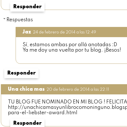
Responder
Respuestas
Jaz
24 de febrero de 2014 a las 12:49
Sí, estamos ambas por allá anotadas :D
Ya me doy una vuelta por tu blog. ¡Besos!
Responder
Una chica mas
20 de febrero de 2014 a las 22:11
TU BLOG FUE NOMINADO EN MI BLOG ! FELICIT
http://unachicamasyunlibrocomoninguno.blogs
para-el-liebster-award.html
Responder