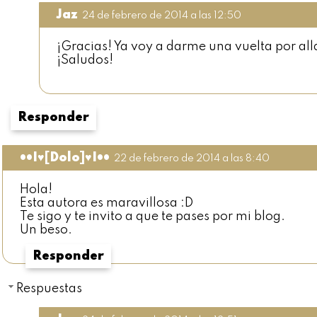
Jaz
24 de febrero de 2014 a las 12:50
¡Gracias! Ya voy a darme una vuelta por all
¡Saludos!
Responder
••I♥[Dolo]♥I••
22 de febrero de 2014 a las 8:40
Hola!
Esta autora es maravillosa :D
Te sigo y te invito a que te pases por mi blog.
Un beso.
Responder
Respuestas