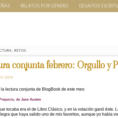
EÑAS
RELATOS POR GÉNERO
DESAFÍOS ESCRIT
,
CTURA
RETOS
ura conjunta febrero: Orgullo y P
RO 2014
 la lectura conjunta de BlogBook de este mes:
Prejuicio, de Jane Austen
ue tocaba era el de Libro Clásico, y en la votación ganó éste. 
legra que haya salido uno de mis favoritos, aunque yo había vo