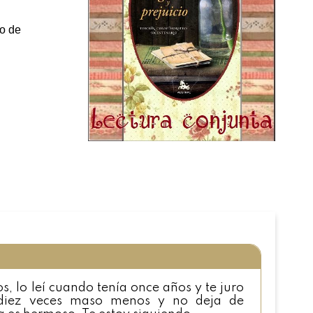
do de
s, lo leí cuando tenía once años y te juro
 diez veces maso menos y no deja de