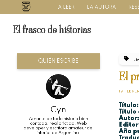
A LEER
LA AUTORA
RES
El frasco de historias
LE
QUIÉN ESCRIBE
El p
19 FEBRE
Título:
Cyn
Título 
Autor
Amante de toda historia bien
contada, real o ficticia. Web
Editor
developer y escritora amateur del
Año pu
interior de Argentina.
Traduc