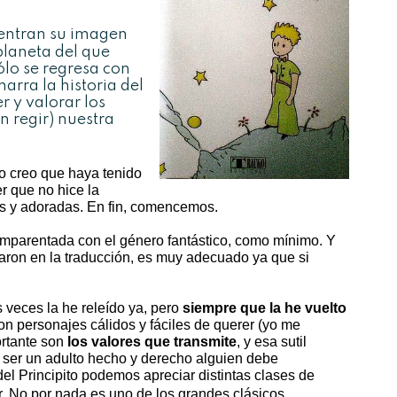
uentran su imagen
planeta del que
ólo se regresa con
narra la historia del
 y valorar los
n regir) nuestra
 no creo que haya tenido
er que no hice la
das y adoradas. En fin, comencemos.
o emparentada con el género fantástico, como mínimo. Y
saron en la traducción, es muy adecuado ya que si
 veces la he releído ya, pero
siempre que la he vuelto
con personajes cálidos y fáciles de querer (yo me
ortante son
los valores que transmite
, y esa sutil
 ser un adulto hecho y derecho alguien debe
el Principito podemos apreciar distintas clases de
. No por nada es uno de los grandes clásicos.