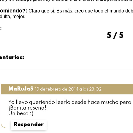
comiendo?:
Claro que sí. Es más, creo que todo el mundo debe
dulta, mejor.
:
5 / 5
entarios:
MaRuJaS
19 de febrero de 2014 a las 23:02
Yo llevo queriendo leerlo desde hace mucho pero 
¡Bonita reseña!
Un beso :)
Responder