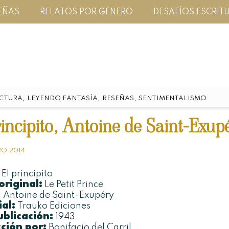
EÑAS
RELATOS POR GÉNERO
DESAFÍOS ESCRIT
,
,
,
CTURA
LEYENDO FANTASÍA
RESEÑAS
SENTIMENTALISMO
rincipito, Antoine de Saint-Exup
RO 2014
El principito
original:
Le Petit Prince
:
Antoine de Saint-Exupéry
ial:
Trauko Ediciones
blicación:
1943
ción por:
Bonifacio del Carril