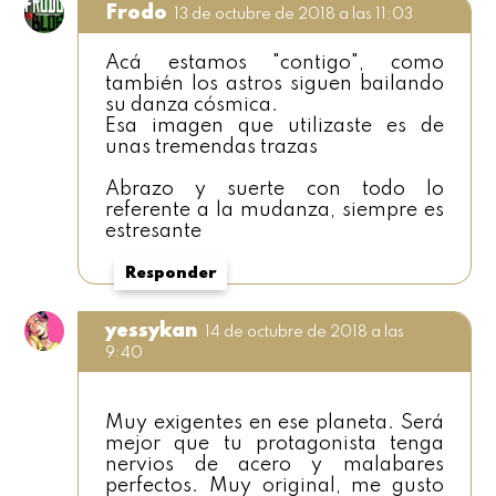
Frodo
13 de octubre de 2018 a las 11:03
Acá estamos "contigo", como
también los astros siguen bailando
su danza cósmica.
Esa imagen que utilizaste es de
unas tremendas trazas
Abrazo y suerte con todo lo
referente a la mudanza, siempre es
estresante
Responder
yessykan
14 de octubre de 2018 a las
9:40
Muy exigentes en ese planeta. Será
mejor que tu protagonista tenga
nervios de acero y malabares
perfectos. Muy original, me gusto