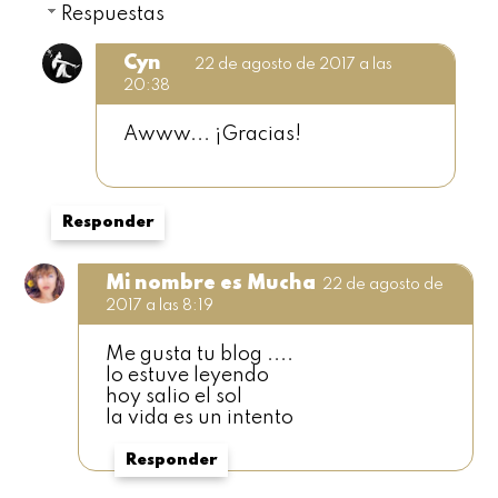
Respuestas
Cyn
22 de agosto de 2017 a las
20:38
Awww... ¡Gracias!
Responder
Mi nombre es Mucha
22 de agosto de
2017 a las 8:19
Me gusta tu blog ....
lo estuve leyendo
hoy salio el sol
la vida es un intento
Responder