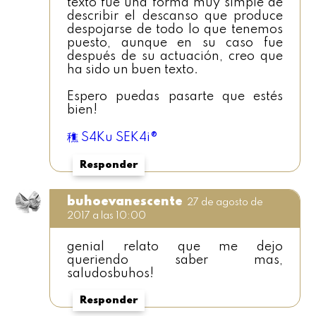
texto fue una forma muy simple de
describir el descanso que produce
despojarse de todo lo que tenemos
puesto, aunque en su caso fue
después de su actuación, creo que
ha sido un buen texto.
Espero puedas pasarte que estés
bien!
穛 S4Ku SEK4i®
Responder
buhoevanescente
27 de agosto de
2017 a las 10:00
genial relato que me dejo
queriendo saber mas,
saludosbuhos!
Responder