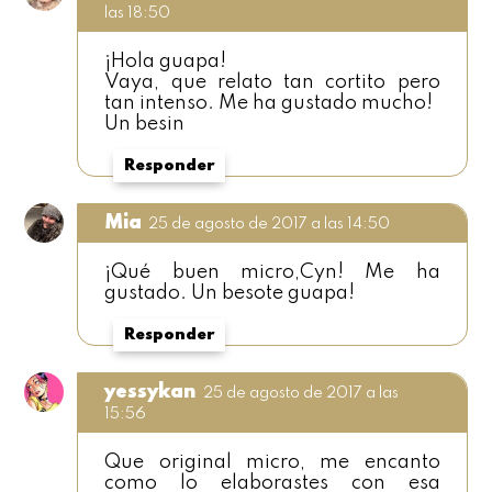
las 18:50
¡Hola guapa!
Vaya, que relato tan cortito pero
tan intenso. Me ha gustado mucho!
Un besin
Responder
Mia
25 de agosto de 2017 a las 14:50
¡Qué buen micro,Cyn! Me ha
gustado. Un besote guapa!
Responder
yessykan
25 de agosto de 2017 a las
15:56
Que original micro, me encanto
como lo elaborastes con esa