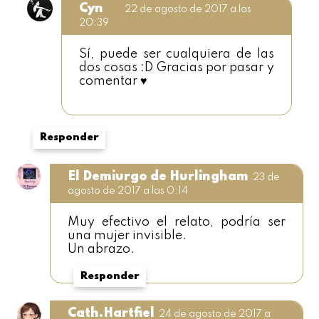
Cyn
22 de agosto de 2017 a las
20:39
Sí, puede ser cualquiera de las
dos cosas :D Gracias por pasar y
comentar ♥
Responder
El Demiurgo de Hurlingham
23 de
agosto de 2017 a las 0:14
Muy efectivo el relato, podría ser
una mujer invisible.
Un abrazo.
Responder
Cath.Hartfiel
24 de agosto de 2017 a