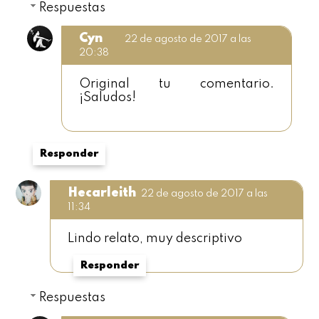
Respuestas
Cyn
22 de agosto de 2017 a las
20:38
Original tu comentario.
¡Saludos!
Responder
Hecarleith
22 de agosto de 2017 a las
11:34
Lindo relato, muy descriptivo
Responder
Respuestas