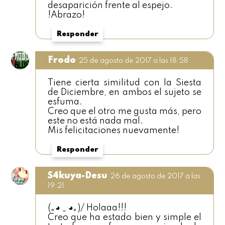
desaparición frente al espejo.
!Abrazo!
Responder
Frodo
25 de agosto de 2017 a las 18:58
Tiene cierta similitud con la Siesta
de Diciembre, en ambos el sujeto se
esfuma.
Creo que el otro me gusta más, pero
este no está nada mal.
Mis felicitaciones nuevamente!
Responder
S4kuya-Desu
26 de agosto de 2017 a las
19:21
(｡◕ ‿ ◕｡)/ Holaaa!!!
Creo que ha estado bien y simple el