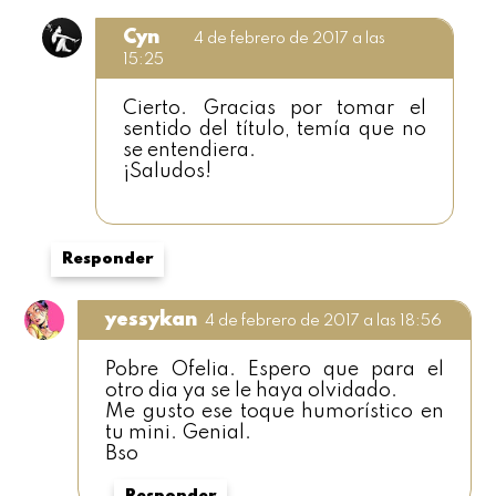
Cyn
4 de febrero de 2017 a las
15:25
Cierto. Gracias por tomar el
sentido del título, temía que no
se entendiera.
¡Saludos!
Responder
yessykan
4 de febrero de 2017 a las 18:56
Pobre Ofelia. Espero que para el
otro dia ya se le haya olvidado.
Me gusto ese toque humorístico en
tu mini. Genial.
Bso