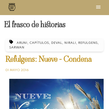
El frasco de historias
,
,
,
,
,
ARUNI
CAPÍTULOS
DEVAL
NIRALI
REFULGENS
SARWAN
Refulgens: Nueve - Condena
01 MAYO 2016