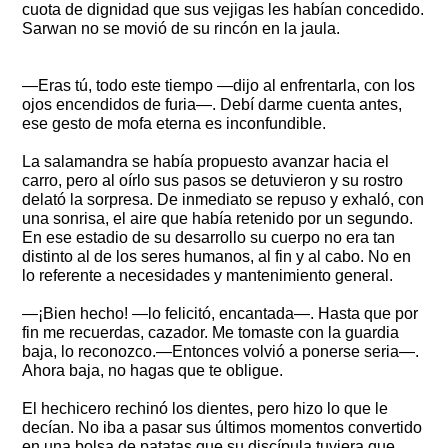
cuota de dignidad que sus vejigas les habían concedido.
Sarwan no se movió de su rincón en la jaula.
—Eras tú, todo este tiempo —dijo al enfrentarla, con los
ojos encendidos de furia—. Debí darme cuenta antes,
ese gesto de mofa eterna es inconfundible.
La salamandra se había propuesto avanzar hacia el
carro, pero al oírlo sus pasos se detuvieron y su rostro
delató la sorpresa. De inmediato se repuso y exhaló, con
una sonrisa, el aire que había retenido por un segundo.
En ese estadio de su desarrollo su cuerpo no era tan
distinto al de los seres humanos, al fin y al cabo. No en
lo referente a necesidades y mantenimiento general.
—¡Bien hecho! —lo felicitó, encantada—. Hasta que por
fin me recuerdas, cazador. Me tomaste con la guardia
baja, lo reconozco.—Entonces volvió a ponerse seria—.
Ahora baja, no hagas que te obligue.
El hechicero rechinó los dientes, pero hizo lo que le
decían. No iba a pasar sus últimos momentos convertido
en una bolsa de patatas que su discípula tuviera que