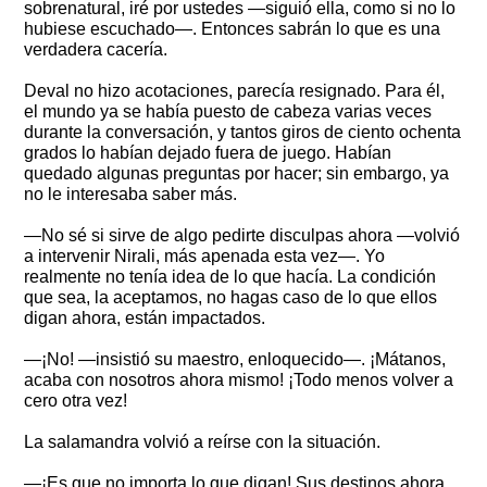
sobrenatural, iré por ustedes —siguió ella, como si no lo
hubiese escuchado—. Entonces sabrán lo que es una
verdadera cacería.
Deval no hizo acotaciones, parecía resignado. Para él,
el mundo ya se había puesto de cabeza varias veces
durante la conversación, y tantos giros de ciento ochenta
grados lo habían dejado fuera de juego. Habían
quedado algunas preguntas por hacer; sin embargo, ya
no le interesaba saber más.
—No sé si sirve de algo pedirte disculpas ahora —volvió
a intervenir Nirali, más apenada esta vez—. Yo
realmente no tenía idea de lo que hacía. La condición
que sea, la aceptamos, no hagas caso de lo que ellos
digan ahora, están impactados.
—¡No! —insistió su maestro, enloquecido—. ¡Mátanos,
acaba con nosotros ahora mismo! ¡Todo menos volver a
cero otra vez!
La salamandra volvió a reírse con la situación.
—¡Es que no importa lo que digan! Sus destinos ahora