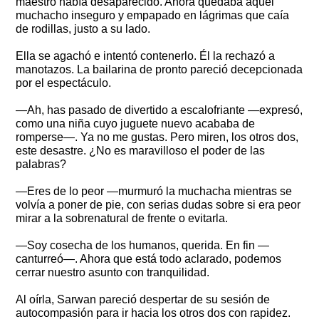
maestro había desaparecido. Ahora quedaba aquel
muchacho inseguro y empapado en lágrimas que caía
de rodillas, justo a su lado.
Ella se agachó e intentó contenerlo. Él la rechazó a
manotazos. La bailarina de pronto pareció decepcionada
por el espectáculo.
—Ah, has pasado de divertido a escalofriante —expresó,
como una niña cuyo juguete nuevo acababa de
romperse—. Ya no me gustas. Pero miren, los otros dos,
este desastre. ¿No es maravilloso el poder de las
palabras?
—Eres de lo peor —murmuró la muchacha mientras se
volvía a poner de pie, con serias dudas sobre si era peor
mirar a la sobrenatural de frente o evitarla.
—Soy cosecha de los humanos, querida. En fin —
canturreó—. Ahora que está todo aclarado, podemos
cerrar nuestro asunto con tranquilidad.
Al oírla, Sarwan pareció despertar de su sesión de
autocompasión para ir hacia los otros dos con rapidez.