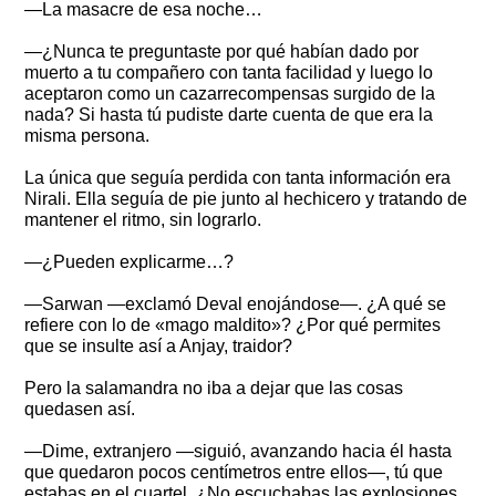
—La masacre de esa noche…
—¿Nunca te preguntaste por qué habían dado por
muerto a tu compañero con tanta facilidad y luego lo
aceptaron como un cazarrecompensas surgido de la
nada? Si hasta tú pudiste darte cuenta de que era la
misma persona.
La única que seguía perdida con tanta información era
Nirali. Ella seguía de pie junto al hechicero y tratando de
mantener el ritmo, sin lograrlo.
—¿Pueden explicarme…?
—Sarwan —exclamó Deval enojándose—. ¿A qué se
refiere con lo de «mago maldito»? ¿Por qué permites
que se insulte así a Anjay, traidor?
Pero la salamandra no iba a dejar que las cosas
quedasen así.
—Dime, extranjero —siguió, avanzando hacia él hasta
que quedaron pocos centímetros entre ellos—, tú que
estabas en el cuartel. ¿No escuchabas las explosiones