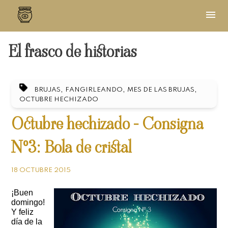
El frasco de historias
,
,
,
BRUJAS
FANGIRLEANDO
MES DE LAS BRUJAS
OCTUBRE HECHIZADO
Octubre hechizado - Consigna
Nº3: Bola de cristal
18 OCTUBRE 2015
¡Buen
domingo!
Y feliz
día de la