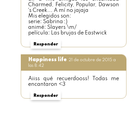
Charmed, Felicity, Popular, Dawson
´s Creek... A mí no jajaja
Mis elegidos son:
serie: Sabrina ;)
animé: Slayers \m/
película: Las brujas de Eastwick
Responder
Happiness life
21 de octubre de 2015 a
las 8:42
Aiiss qué recuerdooss! Todas me
encantaron <3
Responder