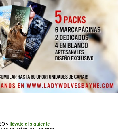
EO
y
llévate el siguiente