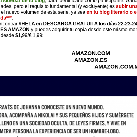
l sidebar de tu blog
, para identificarte como participante. Gan
ades, pero el requisito fundamental (y excluyente) es
subir un
, el nuevo volumen de esta serie, ya sea
en tu blog literario o 
ds***
.
ncontrar
#HELA en DESCARGA GRATUITA los días 22-23-2
ES AMAZON
y puedes adquirir tu copia desde este mismo mom
, desde $1,99/€ 1,99:
AMAZON.COM
AMAZON.ES
AMAZON.COM.