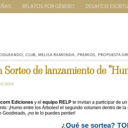
EÑAS
RELATOS POR GÉNERO
DESAFÍOS ESCRIT
,
,
,
,
LOGUEANDO
CLUB
MELISA RAMONDA
PREMIOS
PROPUESTA GR
 Sorteo de lanzamiento de "Humo
O 2014
icorn Ediciones
y el
equipo RELP
te invitan a participar de
to: ¡Humo entre los Árboles! el segundo volumen dentro de la se
n Goodreads, ¡no te lo puedes perder!
¿Qué se sortea? T