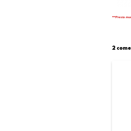
***Presta muc
2 come