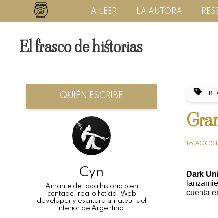
A LEER
LA AUTORA
RES
El frasco de historias
B
QUIÉN ESCRIBE
Gran
16 AGOST
Cyn
Dark Un
lanzamien
Amante de toda historia bien
cuenta e
contada, real o ficticia. Web
developer y escritora amateur del
interior de Argentina.