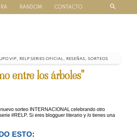
URA
RANDOM
CONTACTO
,
,
,
UPO VIP
RELP SERIES OFICIAL
RESEÑAS
SORTEOS
 entre los árboles"
 un nuevo sorteo INTERNACIONAL celebrando otro
rie #RELP. Si eres blogguer literario y /o tienes una
ODO ESTO: