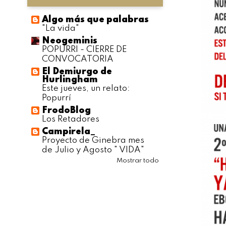
Algo más que palabras
"La vida"
Neogeminis
POPURRI - CIERRE DE
CONVOCATORIA
El Demiurgo de
Hurlingham
Este jueves, un relato:
Popurrí
FrodoBlog
Los Retadores
Campirela_
Proyecto de Ginebra mes
de Julio y Agosto " VIDA"
Mostrar todo