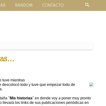
URA
RANDOM
CONTACTO
as...
e tuve mientras
e descolocó todo y tuve que empezar todo de
s.
taña "
Mis historias
" en donde voy a poner muy pronto
o llevará los links de sus publicaciones periódicas en