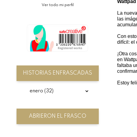
Wattpad
Ver todo mi perfil
La nueva
las imáge
acumulan
Con esto
difícil: e
¡Otra cos
en Wattpa
faltaba u
confirmar
HISTORIAS ENFRASCADAS
Estoy fel
ABRIERON EL FRASCO