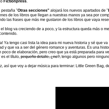
o
Fictionpress
.
 pestaña "
Otras secciones"
alojará los nuevos apartados de "
nes de los libros que llegan a nuestras manos ya sea por compra
do las frases que más me gustaron de los libros que vaya res
 el blog va creciendo de a poco, y la estructura queda más o m
l contenido.
a! Ya tengo casi lista la idea para mi nueva historia y sé que va
d y que va a ser del género romance y aventuras. Es una histo
n poco de elaboración, pero creo que ya está preparada para ver
 es el título,
pequeño detalle, ¿no?,
tengo algunos pero ningun
iz, así que voy a dejar música para terminar: Little Green Bag, 