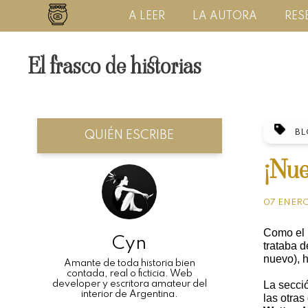
A LEER
LA AUTORA
RES
El frasco de historias
B
QUIÉN ESCRIBE
¡Nue
07 ENERO
Como el b
Cyn
trataba 
nuevo), 
Amante de toda historia bien
contada, real o ficticia. Web
developer y escritora amateur del
La secció
interior de Argentina.
las otras