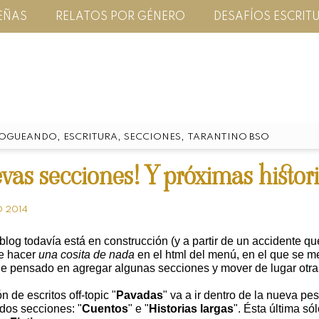
EÑAS
RELATOS POR GÉNERO
DESAFÍOS ESCRIT
,
,
,
LOGUEANDO
ESCRITURA
SECCIONES
TARANTINO BSO
vas secciones! Y próximas histori
 2014
log todavía está en construcción (y a partir de un accidente qu
de hacer
una cosita de nada
en el html del menú, en el que se m
he pensado en agregar algunas secciones y mover de lugar otra
n de escritos off-topic "
Pavadas
" va a ir dentro de la nueva pes
 dos secciones: "
Cuentos
" e "
Historias largas
". Ésta
última sól