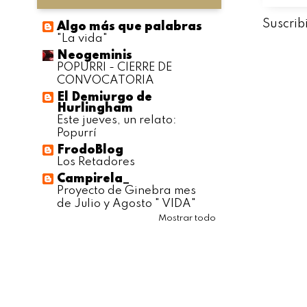
Suscrib
Algo más que palabras
"La vida"
Neogeminis
POPURRI - CIERRE DE
CONVOCATORIA
El Demiurgo de
Hurlingham
Este jueves, un relato:
Popurrí
FrodoBlog
Los Retadores
Campirela_
Proyecto de Ginebra mes
de Julio y Agosto " VIDA"
Mostrar todo