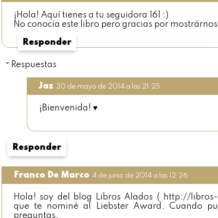
¡Hola! Aquí tienes a tu seguidora 161 :)
No conocía este libro pero gracias por mostrárnos
Responder
Respuestas
Jaz
30 de mayo de 2014 a las 21:25
¡Bienvenida! ♥
Responder
Franco De Marco
4 de junio de 2014 a las 12:26
Hola! soy del blog Libros Alados ( http://libros
que te nominé al Liebster Award. Cuando pu
preguntas.