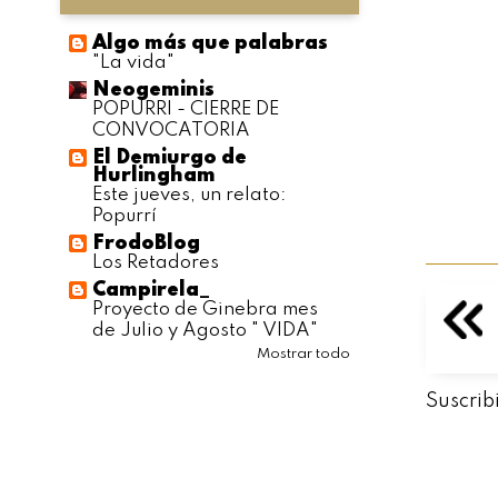
Algo más que palabras
"La vida"
Neogeminis
POPURRI - CIERRE DE
CONVOCATORIA
El Demiurgo de
Hurlingham
Este jueves, un relato:
Popurrí
FrodoBlog
Los Retadores
Campirela_
Proyecto de Ginebra mes
de Julio y Agosto " VIDA"
Mostrar todo
Suscrib