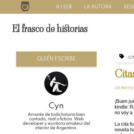
A LEER
LA AUTORA
RES
El frasco de historias
CI
QUIÉN ESCRIBE
Cita
29 MAYO
¡Buen jue
Cyn
kindle: 
no voy a
Amante de toda historia bien
contada, real o ficticia. Web
developer y escritora amateur del
La cita 
interior de Argentina.
novela h