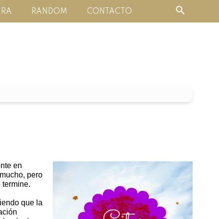
URA
RANDOM
CONTACTO
ente en
 mucho, pero
 termine
.
iendo que la
ación