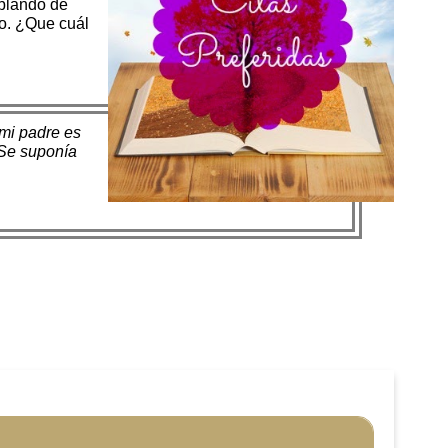
ablando de
o. ¿Que cuál
 mi padre es
 Se suponía