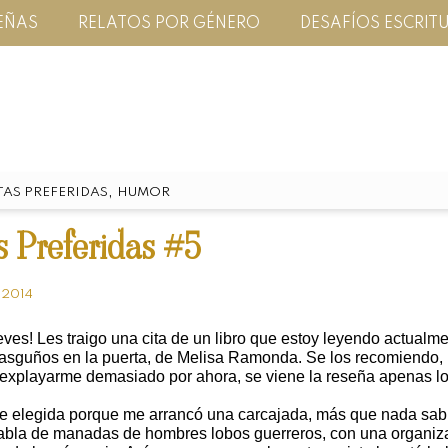
EÑAS
RELATOS POR GÉNERO
DESAFÍOS ESCRIT
,
TAS PREFERIDAS
HUMOR
s Preferidas #5
 2014
ves! Les traigo una cita de un libro que estoy leyendo actualm
Rasguños en la puerta, de Melisa Ramonda.
Se los recomiendo,
 explayarme demasiado por ahora, se viene
la reseña apenas lo
fue elegida porque me arrancó una carcajada, más que nada sab
abla de manadas de hombres lobos guerreros, con una organiz