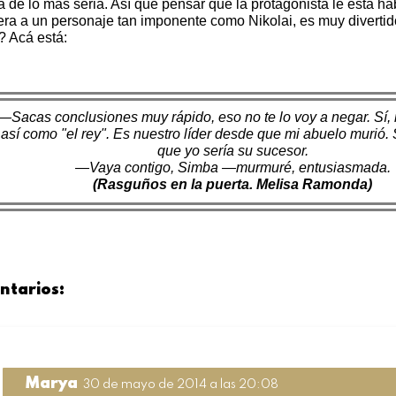
a de lo más seria. Así que pensar que la protagonista le está h
ra a un personaje tan imponente como Nikolai, es muy divertid
a? Acá está:
—Sacas conclusiones muy rápido, eso no te lo voy a negar. Sí,
así como "el rey". Es nuestro líder desde que mi abuelo murió.
que yo sería su sucesor.
—Vaya contigo, Simba —murmuré, entusiasmada.
(Rasguños en la puerta. Melisa Ramonda)
ntarios:
Marya
30 de mayo de 2014 a las 20:08